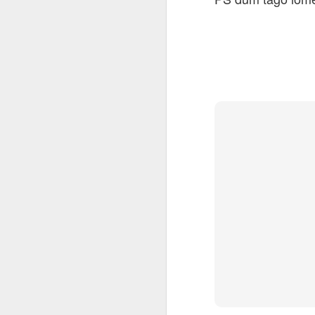
NOV
26
Post longa tempo d
blogon kaj transmov
pri Cisco-aĵoj.
OCT