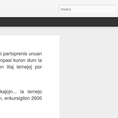
ar elektroŝaltiloj.
i partoprenis unuan
apide veturis al la
lenpasi kuron dum la
 troviĝis apude) kaj
 iliaj lernejoj por
aĵojn... la lernejo
n, enkursigilon 2600