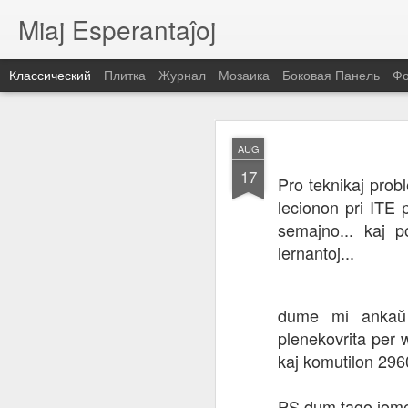
Miaj Esperantaĵoj
Классический
Плитка
Журнал
Мозаика
Боковая Панель
Фо
NOV
AUG
29
17
Pro teknikaj pro
lecionon pri ITE 
semajno... kaj p
lernantoj...
dume mi ankaŭ vi
plenekovrita per 
kaj komutilon 296
PS dum tago iome