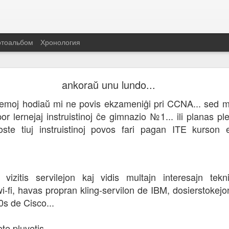
тоальбом
Хронология
kial mi devas kuri al la laborejo frumatene...
ankoraŭ unu lundo...
Hodiaŭ matene ĉe mia laborejo rompiĝis du al kv
blemoj hodiaŭ mi ne povis ekzameniĝi pri CCNA... sed m
Duono de komputiloj restis sen elektro. Mi tuj r
por lernejaj instruistinoj ĉe gimnazio №1... ili planas p
laborejo, aĉetis novain ŝaltilojn (feliĉe ke vendejo
oste tiuj instruistinoj povos fari pagan ITE kurson en
anstataŭigas la rompitajn.
zitis servilejon kaj vidis multajn interesajn teknik
wi-fi, havas propran kling-servilon de IBM, dosierstokejo
Опубликовано
29th November 2016
пользователем
Evgeny
0s de Cisco...
te pluvetis