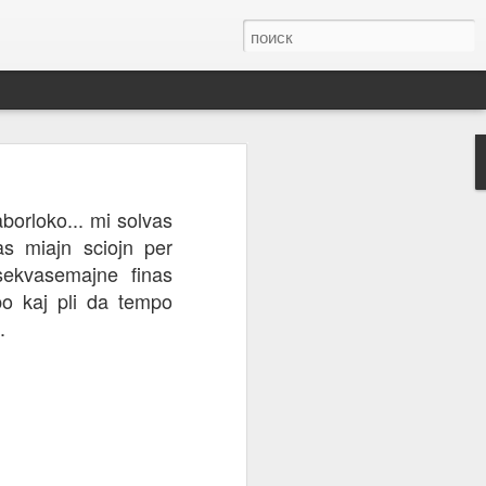
ar elektroŝaltiloj.
borloko... mi solvas
apide veturis al la
as miajn sciojn per
 troviĝis apude) kaj
 sekvasemajne finas
apo kaj pli da tempo
.