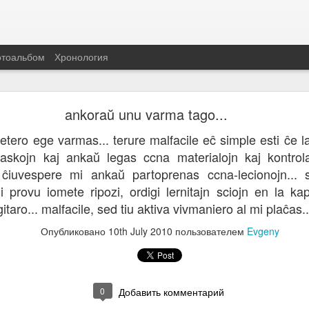
тоальбом
Хронология
kial mi devas kuri al la laborejo frumatene...
ankoraŭ unu varma tago...
Hodiaŭ matene ĉe mia laborejo rompiĝis du al kv
tero ege varmas... terure malfacile eĉ simple esti ĉe la
Duono de komputiloj restis sen elektro. Mi tuj r
taskojn kaj ankaŭ legas ccna materialojn kaj kontrol
laborejo, aĉetis novain ŝaltilojn (feliĉe ke vendejo
j... ĉiuvespere mi ankaŭ partoprenas ccna-lecionojn...
anstataŭigas la rompitajn.
 provu iomete ripozi, ordigi lernitajn sciojn en la k
itaro... malfacile, sed tiu aktiva vivmaniero al mi plaĉas..
Опубликовано
10th July 2010
пользователем
Evgeny
Опубликовано
29th November 2016
пользователем
Evgeny
0
Добавить комментарий