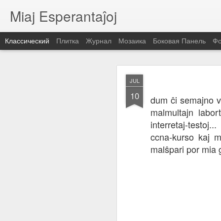
Miaj Esperantaĵoj
Классический
Плитка
Журнал
Мозаика
Боковая Панель
Фо
NOV
JUL
29
10
dum ĉi semajno ve
malmultajn labor
interretaj-testo
ccna-kurso kaj mi
malŝpari por mia g